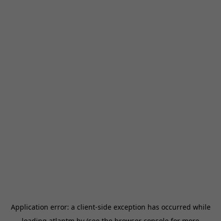
Application error: a
client
-side exception has occurred while
loading
atlantm.by
(see the
browser console
for more