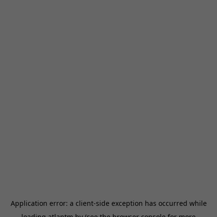
Application error: a
client
-side exception has occurred while
loading
atlantm.by
(see the
browser console
for more