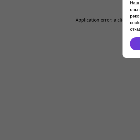
Наш 
опыт
реко
Application error: a
client
-side
cook
отка