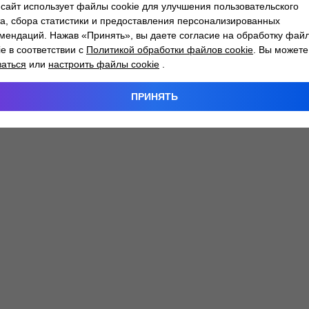
сайт использует файлы cookie для улучшения пользовательского
а, сбора статистики и предоставления персонализированных
мендаций. Нажав «Принять», вы даете согласие на обработку фай
 exception has occurred while loading
atlantm.by
(see the
browser
ie в соответствии с
Политикой обработки файлов cookie
. Вы можете
заться
или
настроить файлы cookie
.
ПРИНЯТЬ