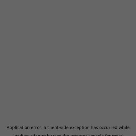
Application error: a
client
-side exception has occurred while
loading
atlantm.by
(see the
browser console
for more