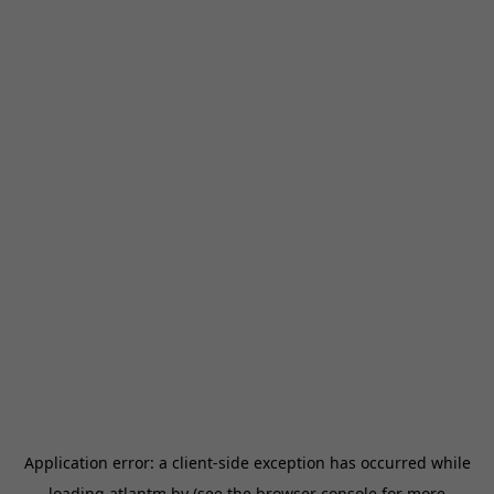
Application error: a
client
-side exception has occurred while
loading
atlantm.by
(see the
browser console
for more