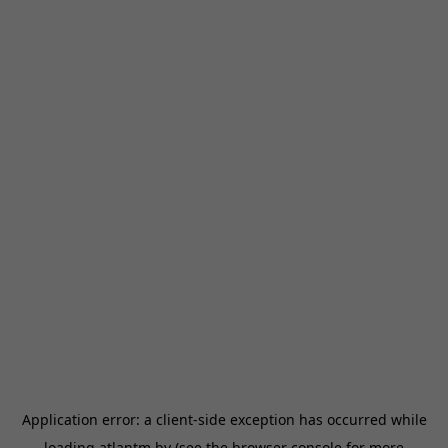
Application error: a
client
-side exception has occurred while
loading
atlantm.by
(see the
browser console
for more