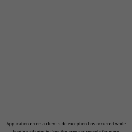
Application error: a
client
-side exception has occurred while
loading
atlantm.by
(see the
browser console
for more