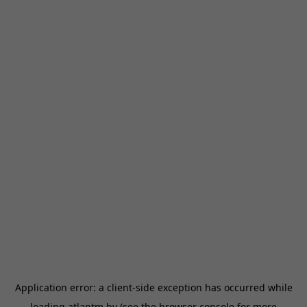
Application error: a
client
-side exception has occurred while
loading
atlantm.by
(see the
browser console
for more