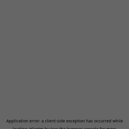
Application error: a
client
-side exception has occurred while
loading
atlantm.by
(see the
browser console
for more