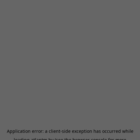
Application error: a
client
-side exception has occurred while
loading
atlantm.by
(see the
browser console
for more