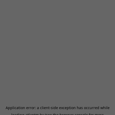
Application error: a
client
-side exception has occurred while
loading
atlantm.by
(see the
browser console
for more