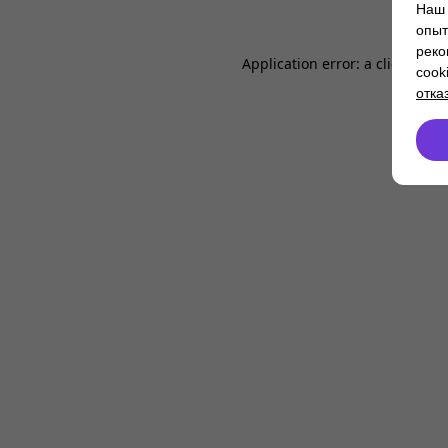
Наш 
опыт
реко
Application error: a
client
-side
cook
отка