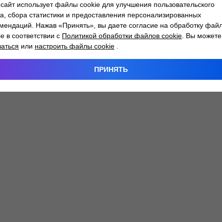
сайт использует файлы cookie для улучшения пользовательского
а, сбора статистики и предоставления персонализированных
мендаций. Нажав «Принять», вы даете согласие на обработку фай
 exception has occurred while loading
atlantm.by
(see the
browser
ie в соответствии с
Политикой обработки файлов cookie
. Вы можете
заться
или
настроить файлы cookie
.
ПРИНЯТЬ