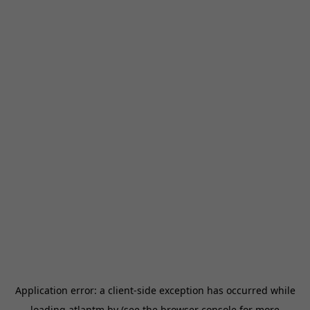
Application error: a
client
-side exception has occurred while
loading
atlantm.by
(see the
browser console
for more