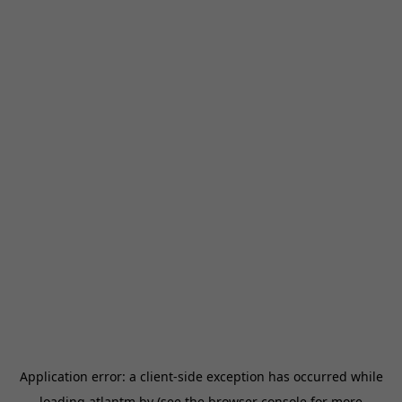
Application error: a
client
-side exception has occurred while
loading
atlantm.by
(see the
browser console
for more