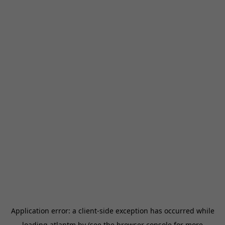
Application error: a
client
-side exception has occurred while
loading
atlantm.by
(see the
browser console
for more