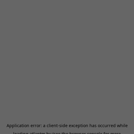
Application error: a
client
-side exception has occurred while
loading
atlantm.by
(see the
browser console
for more