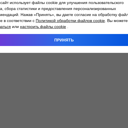
сайт использует файлы cookie для улучшения пользовательского
а, сбора статистики и предоставления персонализированных
мендаций. Нажав «Принять», вы даете согласие на обработку фай
 exception has occurred while loading
atlantm.by
(see the
browser
ie в соответствии с
Политикой обработки файлов cookie
. Вы можете
заться
или
настроить файлы cookie
.
ПРИНЯТЬ