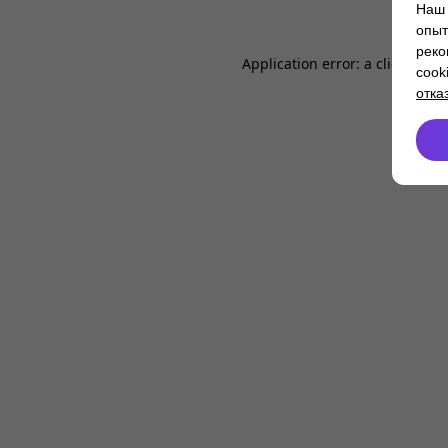
Наш 
опыт
реко
Application error: a
client
-side
cook
отка