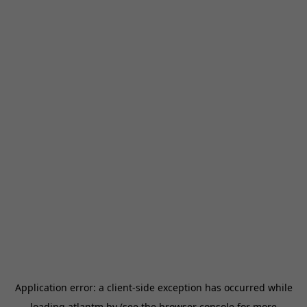
Application error: a
client
-side exception has occurred while
loading
atlantm.by
(see the
browser console
for more