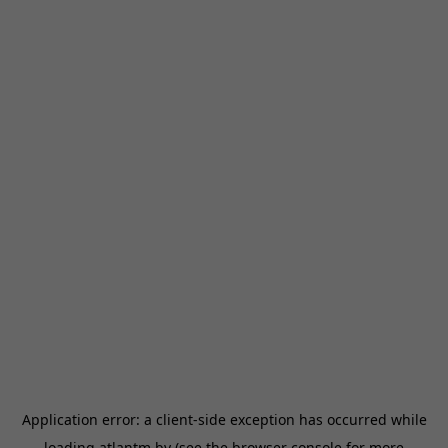
Application error: a
client
-side exception has occurred while
loading
atlantm.by
(see the
browser console
for more