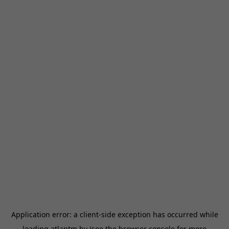
Application error: a
client
-side exception has occurred while
loading
atlantm.by
(see the
browser console
for more