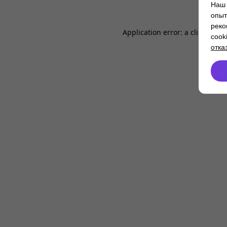
Наш 
опыт
реко
Application error: a
client
-side
cook
отка