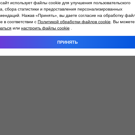
сайт использует файлы cookie для улучшения пользовательского
а, сбора статистики и предоставления персонализированных
мендаций. Нажав «Принять», вы даете согласие на обработку фай
 exception has occurred while loading
atlantm.by
(see the
browser
ie в соответствии с
Политикой обработки файлов cookie
. Вы можете
заться
или
настроить файлы cookie
.
ПРИНЯТЬ