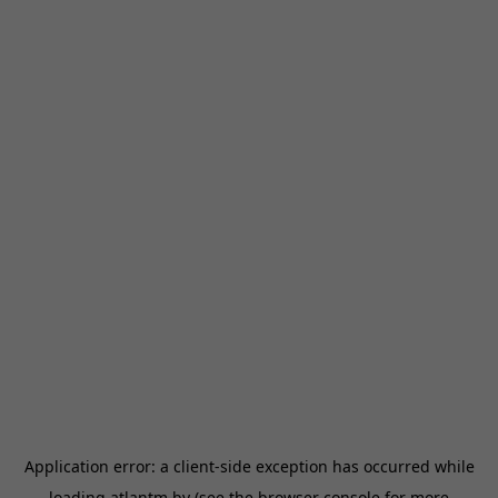
Application error: a
client
-side exception has occurred while
loading
atlantm.by
(see the
browser console
for more