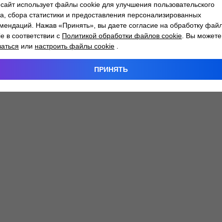
сайт использует файлы cookie для улучшения пользовательского
а, сбора статистики и предоставления персонализированных
мендаций. Нажав «Принять», вы даете согласие на обработку фай
 exception has occurred while loading
atlantm.by
(see the
browser
ie в соответствии с
Политикой обработки файлов cookie
. Вы можете
заться
или
настроить файлы cookie
.
ПРИНЯТЬ