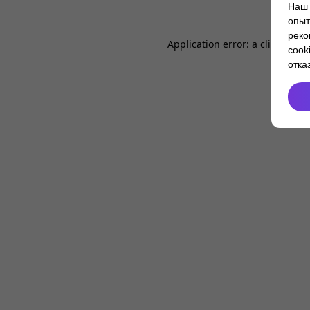
Наш 
опыт
реко
Application error: a
client
-side
cook
отка