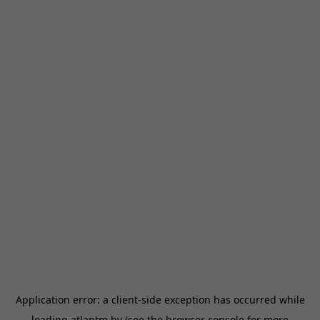
Application error: a
client
-side exception has occurred while
loading
atlantm.by
(see the
browser console
for more