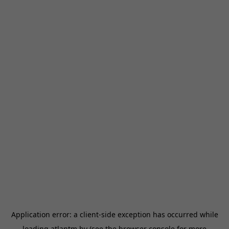
Application error: a
client
-side exception has occurred while
loading
atlantm.by
(see the
browser console
for more