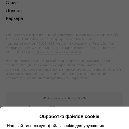
О нас
Дилеры
Карьера
Общество с ограниченной ответственностью «БРОКЕРСКИЙ
ДОМ «АТЛАНТ-М», зарегистрировано Минским
горисполкомом 10.09.1991; место нахождения: Республика
Беларусь, 220019, г. Минск, ул. Шаранговича, дом 22, ком. 10;
УНП 100023303.
Личный кабинет клиента
.
Вся представленная на сайте информация, касающаяся
комплектаций, технических характеристик, цветовых
сочетаний, условий гарантии, а также стоимости автомобилей
и сервисного обслуживания носит информационный
характер и не является публичной офертой.
©
Атлант-М
2007 –
2026
Обработка файлов cookie
Наш сайт использует файлы cookie для улучшения