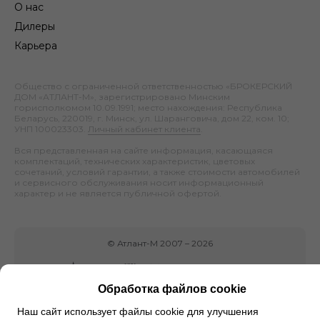
О нас
Дилеры
Карьера
Общество с ограниченной ответственностью «БРОКЕРСКИЙ
ДОМ «АТЛАНТ-М», зарегистрировано Минским
горисполкомом 10.09.1991; место нахождения: Республика
Беларусь, 220019, г. Минск, ул. Шаранговича, дом 22, ком. 10;
УНП 100023303.
Личный кабинет клиента
.
Вся представленная на сайте информация, касающаяся
комплектаций, технических характеристик, цветовых
сочетаний, условий гарантии, а также стоимости автомобилей
и сервисного обслуживания носит информационный
характер и не является публичной офертой.
©
Атлант-М
2007 –
2026
Обработка файлов cookie
Наш сайт использует файлы cookie для улучшения