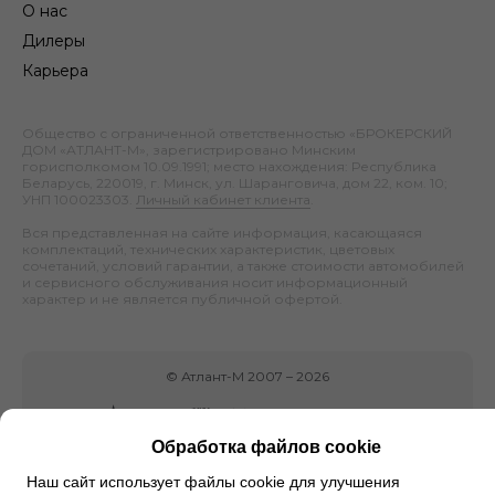
О нас
Дилеры
Карьера
Общество с ограниченной ответственностью «БРОКЕРСКИЙ
ДОМ «АТЛАНТ-М», зарегистрировано Минским
горисполкомом 10.09.1991; место нахождения: Республика
Беларусь, 220019, г. Минск, ул. Шаранговича, дом 22, ком. 10;
УНП 100023303.
Личный кабинет клиента
.
Вся представленная на сайте информация, касающаяся
комплектаций, технических характеристик, цветовых
сочетаний, условий гарантии, а также стоимости автомобилей
и сервисного обслуживания носит информационный
характер и не является публичной офертой.
©
Атлант-М
2007 –
2026
Обработка файлов cookie
Наш сайт использует файлы cookie для улучшения