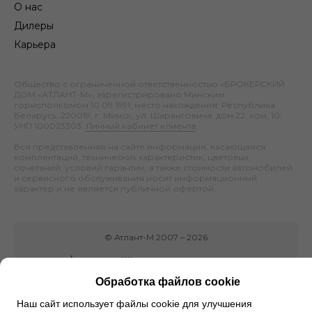
О нас
Дилеры
Карьера
Общество с ограниченной ответственностью «БРОКЕРСКИЙ
ДОМ «АТЛАНТ-М», зарегистрировано Минским
горисполкомом 10.09.1991; место нахождения: Республика
Беларусь, 220019, г. Минск, ул. Шаранговича, дом 22, ком. 10;
УНП 100023303.
Личный кабинет клиента
.
Вся представленная на сайте информация, касающаяся
комплектаций, технических характеристик, цветовых
сочетаний, условий гарантии, а также стоимости автомобилей
и сервисного обслуживания носит информационный
характер и не является публичной офертой.
©
Атлант-М
2007 –
2026
Обработка файлов cookie
Наш сайт использует файлы cookie для улучшения