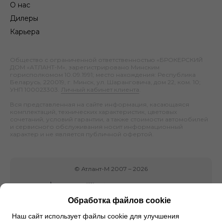
О нас
Дилеры
Карьера
Общество с ограниченной ответственностью «БРОКЕРСКИЙ
ДОМ «АТЛАНТ-М», зарегистрировано Минским
горисполкомом 10.09.1991; место нахождения: Республика
Беларусь, 220019, г. Минск, ул. Шаранговича, дом 22, ком. 10;
УНП 100023303.
Личный кабинет клиента
.
Вся представленная на сайте информация, касающаяся
комплектаций, технических характеристик, цветовых
сочетаний, условий гарантии, а также стоимости автомобилей
и сервисного обслуживания носит информационный
характер и не является публичной офертой.
©
Атлант-М
2007 –
2026
Обработка файлов cookie
Наш сайт использует файлы cookie для улучшения