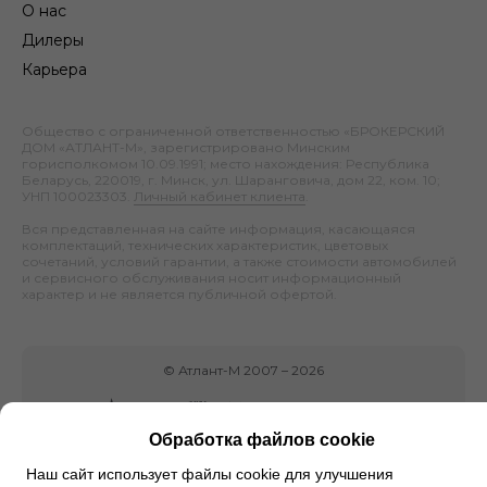
О нас
Дилеры
Карьера
Общество с ограниченной ответственностью «БРОКЕРСКИЙ
ДОМ «АТЛАНТ-М», зарегистрировано Минским
горисполкомом 10.09.1991; место нахождения: Республика
Беларусь, 220019, г. Минск, ул. Шаранговича, дом 22, ком. 10;
УНП 100023303.
Личный кабинет клиента
.
Вся представленная на сайте информация, касающаяся
комплектаций, технических характеристик, цветовых
сочетаний, условий гарантии, а также стоимости автомобилей
и сервисного обслуживания носит информационный
характер и не является публичной офертой.
©
Атлант-М
2007 –
2026
Обработка файлов cookie
Наш сайт использует файлы cookie для улучшения