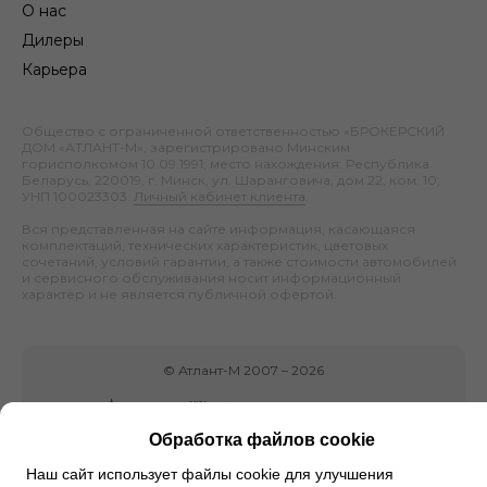
О нас
Дилеры
Карьера
Общество с ограниченной ответственностью «БРОКЕРСКИЙ
ДОМ «АТЛАНТ-М», зарегистрировано Минским
горисполкомом 10.09.1991; место нахождения: Республика
Беларусь, 220019, г. Минск, ул. Шаранговича, дом 22, ком. 10;
УНП 100023303.
Личный кабинет клиента
.
Вся представленная на сайте информация, касающаяся
комплектаций, технических характеристик, цветовых
сочетаний, условий гарантии, а также стоимости автомобилей
и сервисного обслуживания носит информационный
характер и не является публичной офертой.
©
Атлант-М
2007 –
2026
Обработка файлов cookie
Наш сайт использует файлы cookie для улучшения