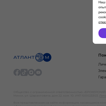
Наш 
опыт
реко
cook
отка
Пок
Лич
Элек
Гара
Общество с ограниченной ответственностью «БРОКЕРСКИЙ ДО
Минск, ул. Шаранговича, дом 22, ком. 10; УНП 100023303.
Лич
Вся представленная на сайте информация, касающаяся компл