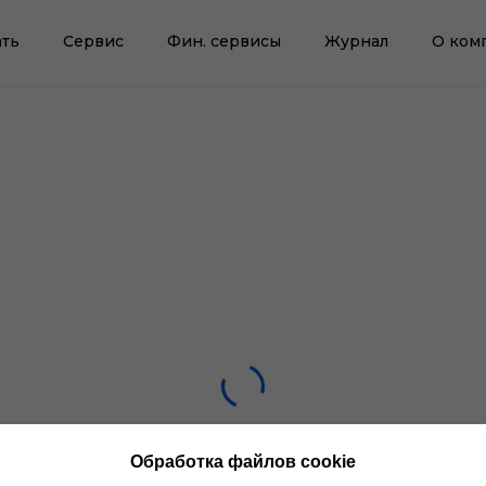
ть
Сервис
Фин. сервисы
Журнал
О ком
Обработка файлов cookie