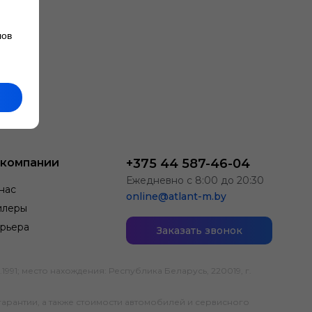
лов
 компании
+375 44 587-46-04
Ежедневно с 8:00 до 20:30
нас
online@atlant-m.by
илеры
рьера
Заказать звонок
; место нахождения: Республика Беларусь, 220019, г.
гарантии, а также стоимости автомобилей и сервисного