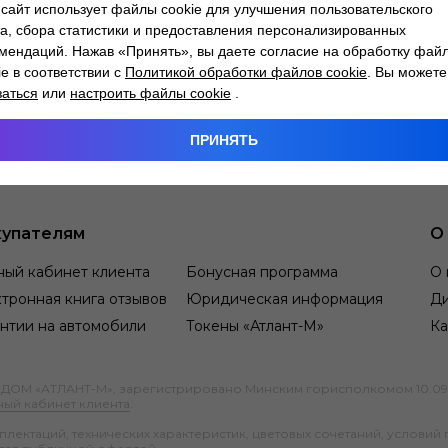
сайт использует файлы cookie для улучшения пользовательского
а, сбора статистики и предоставления персонализированных
мендаций. Нажав «Принять», вы даете согласие на обработку фай
ie в соответствии с
Политикой обработки файлов cookie
. Вы можете
заться
или
настроить файлы cookie
.
ПРИНЯТЬ
упателям
О
ный кабинет клиента
Бонусная программа
О 
тронная книга отзывов
Юридическая информация
Д
нтии на автомобили
Токены «Атлант-М»
Ка
М «АТЛАНТ-М», зарегистрировано Минским горисполкомом 10.09.1991
ный кабинет клиента
.
ектаций, технических характеристик, цветовых сочетаний, условий 