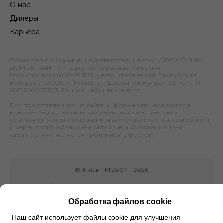
О нас
Дилеры
Карьера
Общество с ограниченной ответственностью «БРОКЕРСКИЙ
ДОМ «АТЛАНТ-М», зарегистрировано Минским
горисполкомом 10.09.1991; место нахождения: Республика
Беларусь, 220019, г. Минск, ул. Шаранговича, дом 22, ком. 10;
УНП 100023303.
Личный кабинет клиента
.
Вся представленная на сайте информация, касающаяся
комплектаций, технических характеристик, цветовых
сочетаний, условий гарантии, а также стоимости автомобилей
и сервисного обслуживания носит информационный
характер и не является публичной офертой.
©
Атлант-М
2007 –
2026
Обработка файлов cookie
Наш сайт использует файлы cookie для улучшения