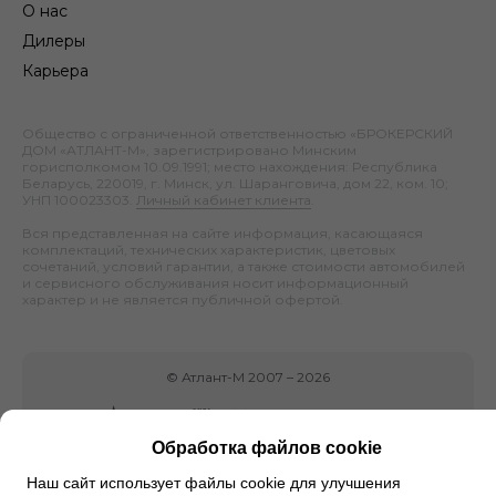
О нас
Дилеры
Карьера
Общество с ограниченной ответственностью «БРОКЕРСКИЙ
ДОМ «АТЛАНТ-М», зарегистрировано Минским
горисполкомом 10.09.1991; место нахождения: Республика
Беларусь, 220019, г. Минск, ул. Шаранговича, дом 22, ком. 10;
УНП 100023303.
Личный кабинет клиента
.
Вся представленная на сайте информация, касающаяся
комплектаций, технических характеристик, цветовых
сочетаний, условий гарантии, а также стоимости автомобилей
и сервисного обслуживания носит информационный
характер и не является публичной офертой.
©
Атлант-М
2007 –
2026
Обработка файлов cookie
Наш сайт использует файлы cookie для улучшения