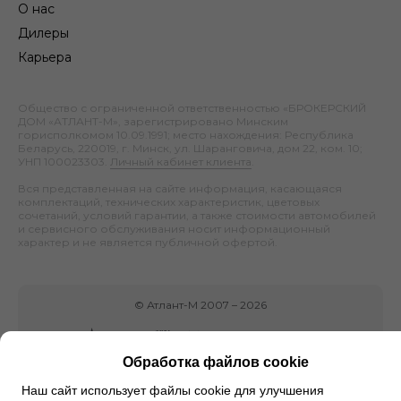
О нас
Дилеры
Карьера
Общество с ограниченной ответственностью «БРОКЕРСКИЙ
ДОМ «АТЛАНТ-М», зарегистрировано Минским
горисполкомом 10.09.1991; место нахождения: Республика
Беларусь, 220019, г. Минск, ул. Шаранговича, дом 22, ком. 10;
УНП 100023303.
Личный кабинет клиента
.
Вся представленная на сайте информация, касающаяся
комплектаций, технических характеристик, цветовых
сочетаний, условий гарантии, а также стоимости автомобилей
и сервисного обслуживания носит информационный
характер и не является публичной офертой.
©
Атлант-М
2007 –
2026
Обработка файлов cookie
Наш сайт использует файлы cookie для улучшения