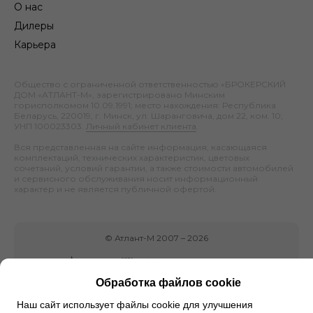
О нас
Дилеры
Карьера
Общество с ограниченной ответственностью «БРОКЕРСКИЙ
ДОМ «АТЛАНТ-М», зарегистрировано Минским
горисполкомом 10.09.1991; место нахождения: Республика
Беларусь, 220019, г. Минск, ул. Шаранговича, дом 22, ком. 10;
УНП 100023303.
Личный кабинет клиента
.
Вся представленная на сайте информация, касающаяся
комплектаций, технических характеристик, цветовых
сочетаний, условий гарантии, а также стоимости автомобилей
и сервисного обслуживания носит информационный
характер и не является публичной офертой.
©
Атлант-М
2007 –
2026
Обработка файлов cookie
Наш сайт использует файлы cookie для улучшения