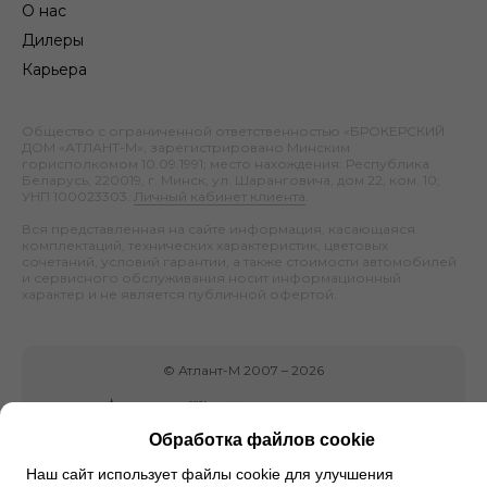
О нас
Дилеры
Карьера
Общество с ограниченной ответственностью «БРОКЕРСКИЙ
ДОМ «АТЛАНТ-М», зарегистрировано Минским
горисполкомом 10.09.1991; место нахождения: Республика
Беларусь, 220019, г. Минск, ул. Шаранговича, дом 22, ком. 10;
УНП 100023303.
Личный кабинет клиента
.
Вся представленная на сайте информация, касающаяся
комплектаций, технических характеристик, цветовых
сочетаний, условий гарантии, а также стоимости автомобилей
и сервисного обслуживания носит информационный
характер и не является публичной офертой.
©
Атлант-М
2007 –
2026
Обработка файлов cookie
Наш сайт использует файлы cookie для улучшения