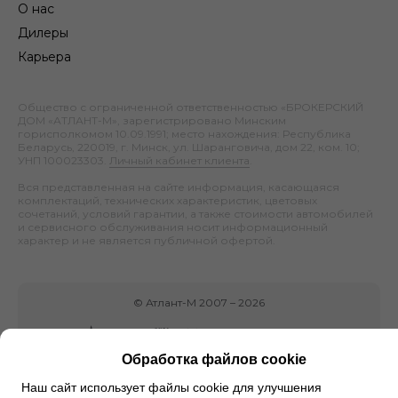
О нас
Дилеры
Карьера
Общество с ограниченной ответственностью «БРОКЕРСКИЙ
ДОМ «АТЛАНТ-М», зарегистрировано Минским
горисполкомом 10.09.1991; место нахождения: Республика
Беларусь, 220019, г. Минск, ул. Шаранговича, дом 22, ком. 10;
УНП 100023303.
Личный кабинет клиента
.
Вся представленная на сайте информация, касающаяся
комплектаций, технических характеристик, цветовых
сочетаний, условий гарантии, а также стоимости автомобилей
и сервисного обслуживания носит информационный
характер и не является публичной офертой.
©
Атлант-М
2007 –
2026
Обработка файлов cookie
Наш сайт использует файлы cookie для улучшения