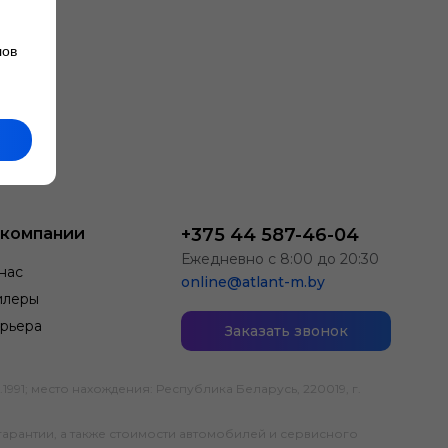
лов
 компании
+375 44 587-46-04
Ежедневно с 8:00 до 20:30
нас
online@atlant-m.by
илеры
рьера
Заказать звонок
; место нахождения: Республика Беларусь, 220019, г.
гарантии, а также стоимости автомобилей и сервисного