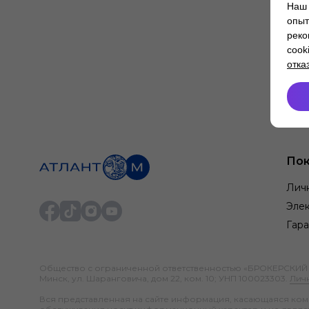
Наш 
опыт
реко
cook
отка
Пок
Лич
Элек
Гара
Общество с ограниченной ответственностью «БРОКЕРСКИЙ ДО
Минск, ул. Шаранговича, дом 22, ком. 10; УНП 100023303.
Лич
Вся представленная на сайте информация, касающаяся компл