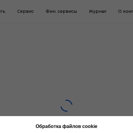
ть
Сервис
Фин. сервисы
Журнал
О ком
Обработка файлов cookie