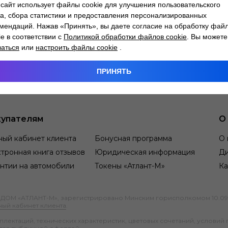
сайт использует файлы cookie для улучшения пользовательского
а, сбора статистики и предоставления персонализированных
мендаций. Нажав «Принять», вы даете согласие на обработку фай
ie в соответствии с
Политикой обработки файлов cookie
. Вы можете
заться
или
настроить файлы cookie
.
ПРИНЯТЬ
упателям
О
ный кабинет клиента
Бонусная программа
О 
тронная книга отзывов
Юридическая информация
Д
нтии на автомобили
Токены «Атлант-М»
Ка
М «АТЛАНТ-М», зарегистрировано Минским горисполкомом 10.09.1991
ный кабинет клиента
.
ектаций, технических характеристик, цветовых сочетаний, условий 