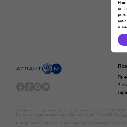
Наш 
опыт
реко
cook
отка
Пок
Лич
Элек
Гара
Общество с ограниченной ответственностью «БРОКЕРСКИЙ ДО
Минск, ул. Шаранговича, дом 22, ком. 10; УНП 100023303.
Лич
Вся представленная на сайте информация, касающаяся компл