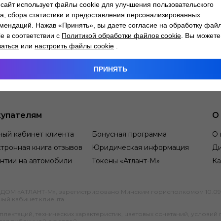
сайт использует файлы cookie для улучшения пользовательского
а, сбора статистики и предоставления персонализированных
мендаций. Нажав «Принять», вы даете согласие на обработку фай
ie в соответствии с
Политикой обработки файлов cookie
. Вы можете
заться
или
настроить файлы cookie
.
ПРИНЯТЬ
упателям
О
ный кабинет клиента
Бонусная программа
О 
тронная книга отзывов
Юридическая информация
Д
нтии на автомобили
Токены «Атлант-М»
Ка
М «АТЛАНТ-М», зарегистрировано Минским горисполкомом 10.09.1991
ный кабинет клиента
.
ектаций, технических характеристик, цветовых сочетаний, условий 