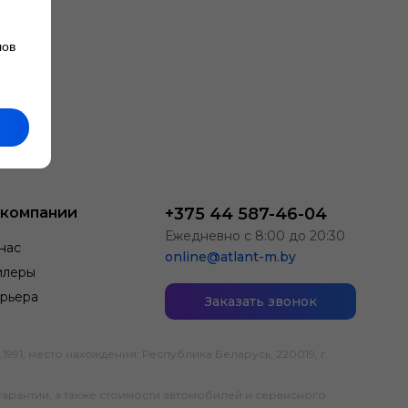
лов
 компании
+375 44 587-46-04
Ежедневно с 8:00 до 20:30
нас
online@atlant-m.by
илеры
рьера
Заказать звонок
; место нахождения: Республика Беларусь, 220019, г.
гарантии, а также стоимости автомобилей и сервисного