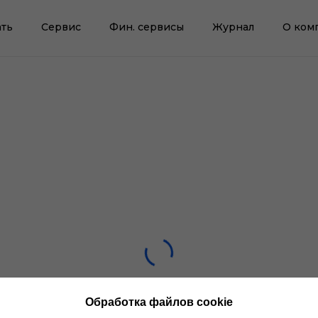
ть
Сервис
Фин. сервисы
Журнал
О ком
Обработка файлов cookie