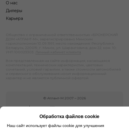
О нас
Дилеры
Карьера
Общество с ограниченной ответственностью «БРОКЕРСКИЙ
ДОМ «АТЛАНТ-М», зарегистрировано Минским
горисполкомом 10.09.1991; место нахождения: Республика
Беларусь, 220019, г. Минск, ул. Шаранговича, дом 22, ком. 10;
УНП 100023303.
Личный кабинет клиента
.
Вся представленная на сайте информация, касающаяся
комплектаций, технических характеристик, цветовых
сочетаний, условий гарантии, а также стоимости автомобилей
и сервисного обслуживания носит информационный
характер и не является публичной офертой.
©
Атлант-М
2007 –
2026
Обработка файлов cookie
Наш сайт использует файлы cookie для улучшения