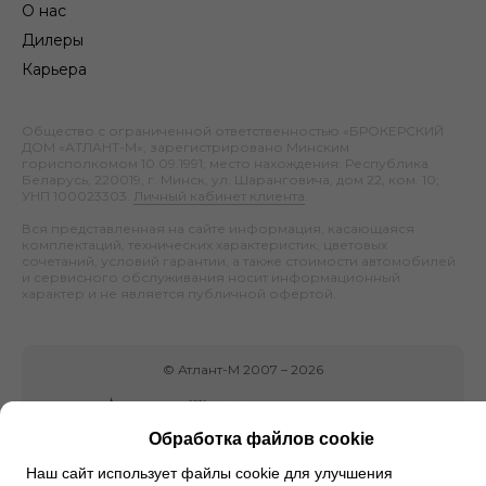
О нас
Дилеры
Карьера
Общество с ограниченной ответственностью «БРОКЕРСКИЙ
ДОМ «АТЛАНТ-М», зарегистрировано Минским
горисполкомом 10.09.1991; место нахождения: Республика
Беларусь, 220019, г. Минск, ул. Шаранговича, дом 22, ком. 10;
УНП 100023303.
Личный кабинет клиента
.
Вся представленная на сайте информация, касающаяся
комплектаций, технических характеристик, цветовых
сочетаний, условий гарантии, а также стоимости автомобилей
и сервисного обслуживания носит информационный
характер и не является публичной офертой.
©
Атлант-М
2007 –
2026
Обработка файлов cookie
Наш сайт использует файлы cookie для улучшения