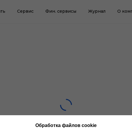
ть
Сервис
Фин. сервисы
Журнал
О ком
Обработка файлов cookie