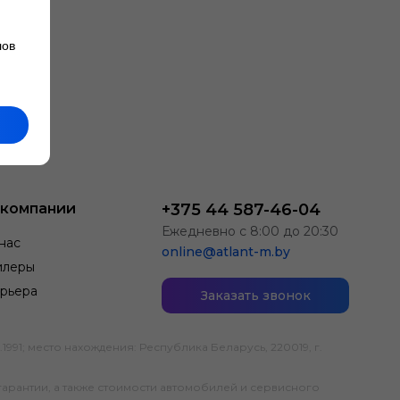
лов
 компании
+375 44 587-46-04
Ежедневно с 8:00 до 20:30
нас
online@atlant-m.by
илеры
рьера
Заказать звонок
; место нахождения: Республика Беларусь, 220019, г.
гарантии, а также стоимости автомобилей и сервисного