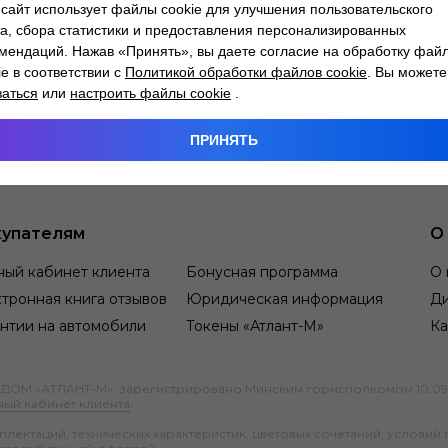
сайт использует файлы cookie для улучшения пользовательского
а, сбора статистики и предоставления персонализированных
мендаций. Нажав «Принять», вы даете согласие на обработку фай
ie в соответствии с
Политикой обработки файлов cookie
. Вы можете
заться
или
настроить файлы cookie
.
ПРИНЯТЬ
упателям
О
ный кабинет клиента
Бонусная программа
О 
тронная книга отзывов
Юридическая информация
Д
нтии на автомобили
Токены «Атлант-М»
Ка
М «АТЛАНТ-М», зарегистрировано Минским горисполкомом 10.09.1991
ный кабинет клиента
.
ектаций, технических характеристик, цветовых сочетаний, условий 