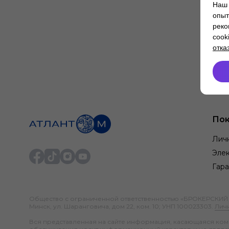
Наш 
опыт
реко
cook
отка
Пок
Лич
Элек
Гара
Общество с ограниченной ответственностью «БРОКЕРСКИЙ ДО
Минск, ул. Шаранговича, дом 22, ком. 10; УНП 100023303.
Лич
Вся представленная на сайте информация, касающаяся компл