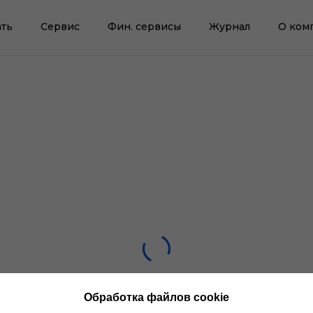
ть
Сервис
Фин. сервисы
Журнал
О ком
Обработка файлов cookie