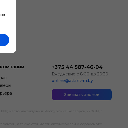
лов
 компании
+375 44 587-46-04
Ежедневно с 8:00 до 20:30
нас
online@atlant-m.by
илеры
рьера
Заказать звонок
; место нахождения: Республика Беларусь, 220019, г.
гарантии, а также стоимости автомобилей и сервисного