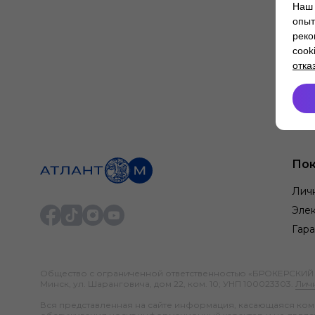
Наш 
опыт
реко
cook
отка
Пок
Лич
Элек
Гара
Общество с ограниченной ответственностью «БРОКЕРСКИЙ ДО
Минск, ул. Шаранговича, дом 22, ком. 10; УНП 100023303.
Лич
Вся представленная на сайте информация, касающаяся компл