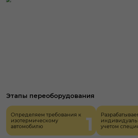
Этапы переоборудования
Определяем требования к
Разрабатывае
1
изотермическому
индивидуальн
автомобилю
учетом специ