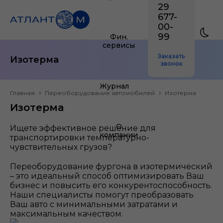
29
677-
00-
99
Фин.
сервисы
Заказать
Изотерма
звонок
Журнал
Главная
Переоборудование автомобилей
Изотерма
Изотерма
О
Ищете эффективное решение для
компании
транспортировки температурно-
чувствительных грузов?
Переоборудование фургона в изотермический
– это идеальный способ оптимизировать Ваш
бизнес и повысить его конкурентоспособность.
Наши специалисты помогут преобразовать
Ваш авто с минимальными затратами и
максимальным качеством.