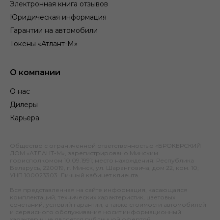
Электронная книга отзывов
Юридическая информация
Гарантии на автомобили
Токены «Атлант-М»
О компании
О нас
Дилеры
Карьера
Общество с ограниченной ответственностью «БРОКЕРСКИЙ
ДОМ «АТЛАНТ-М», зарегистрировано Минским
горисполкомом 10.09.1991; место нахождения: Республика
Беларусь, 220019, г. Минск, ул. Шаранговича, дом 22, ком. 10;
УНП 100023303.
Личный кабинет клиента
.
Вся представленная на сайте информация, касающаяся
комплектаций, технических характеристик, цветовых
сочетаний, условий гарантии, а также стоимости автомобилей
и сервисного обслуживания носит информационный
характер и не является публичной офертой.