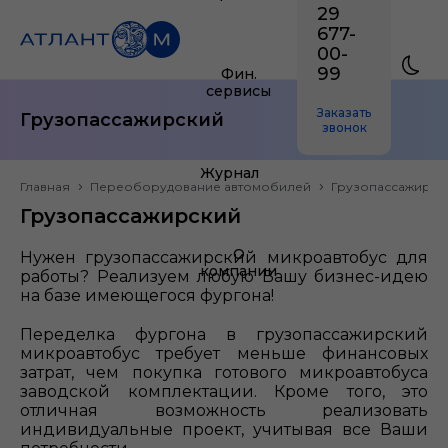
29
677-
00-
99
Фин.
сервисы
Заказать
Грузопассажирский
звонок
Журнал
Главная
Переоборудование автомобилей
Грузопассажирск
Грузопассажирский
О
Нужен грузопассажирский микроавтобус для
компании
работы? Реализуем любую Вашу бизнес-идею
на базе имеющегося фургона!
Переделка фургона в грузопассажирский
микроавтобус требует меньше финансовых
затрат, чем покупка готового микроавтобуса
заводской комплектации. Кроме того, это
отличная возможность реализовать
индивидуальные проект, учитывая все Ваши