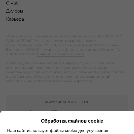
О нас
Дилеры
Карьера
Общество с ограниченной ответственностью «БРОКЕРСКИЙ
ДОМ «АТЛАНТ-М», зарегистрировано Минским
горисполкомом 10.09.1991; место нахождения: Республика
Беларусь, 220019, г. Минск, ул. Шаранговича, дом 22, ком. 10;
УНП 100023303.
Личный кабинет клиента
.
Вся представленная на сайте информация, касающаяся
комплектаций, технических характеристик, цветовых
сочетаний, условий гарантии, а также стоимости автомобилей
и сервисного обслуживания носит информационный
характер и не является публичной офертой.
©
Атлант-М
2007 –
2026
Обработка файлов cookie
Наш сайт использует файлы cookie для улучшения