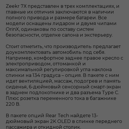
Zeekr 7Х представлен в трех комплектациях, и
главные их отличия заключаются в наличии
полного привода и размере батареи. Все
модели оснащены лидаром и двумя чипами
OrinX, одинаковы по составу систем
безопасности, отделке салона и экстерьеру.
Стоит отметить, что производитель предлагает
доукомплектовать автомобиль под себя.
Например, комфортное заднее правое кресло с
электроприводом, оттоманкой и
максимальной регулировкой угла наклона
спинки на 134 градуса – опция. В пакете с ним
идет вентиляцией, массаж, подогрев и память
сиденья, 6-дюймовый сенсорный смарт-экран
в заднем подлокотнике и два разъема Type C.
Плюс розетка переменного тока в багажнике
220 В.
В пакете опций Rear Tech найдете 13-
дюймовый экран 2K OLED в спинке переднего
пассажира и откидной столик.