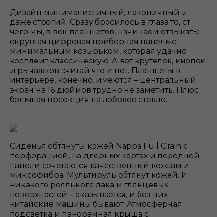
Дизайн минималистичный, лаконичный и
даже строгий. Сразу бросилось в глаза то, от
чего мы, в век планшетов, начинаем отвыкать:
округлая цифровая приборная панель с
минимальным козырьком, которая удачно
косплеит классическую. А вот крутелок, кнопок
и рычажков считай что и нет. Планшеты в
интерьере, конечно, имеются – центральный
экран на 16 дюймов трудно не заметить. Плюс
большая проекция на лобовое стекло.
Сиденья обтянуты кожей Nappa Full Grain с
перфорацией, на дверных картах и передней
панели сочетаются качественный кожзам и
микрофибра. Мультируль обтянут кожей. И
никакого рояльного лака и глянцевых
поверхностей – оказывается, и без них
китайские машины бывают. Атмосферная
подсветка и панорамная крыша с