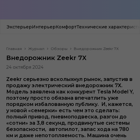
Экстерьер
Интерьер
Комфорт
Технические характерист
Главная
Журнал
Обзоры
Внедорожник Zeekr 7X
Внедорожник Zeekr 7X
24 октября 2024
Zeekr серьезно всколыхнул рынок, запустив в
продажу электрический внедорожник 7Х.
Модель заявлена как конкурент Tesla Model Y,
поэтому просто обязана впечатлить уже
порядком избалованную публику. И, кажется,
у новой «семерки» есть чем это сделать:
полный привод, пневмоподвеска, разгон до
«сотни» за 3,8 секунд, продвинутые системы
безопасности, автопилот, запас хода на 780
км и даже непотопляемость. Машина очень