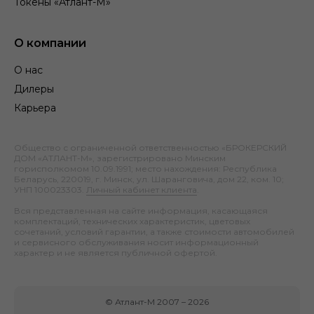
Токены «Атлант-М»
О компании
О нас
Дилеры
Карьера
Общество с ограниченной ответственностью «БРОКЕРСКИЙ
ДОМ «АТЛАНТ-М», зарегистрировано Минским
горисполкомом 10.09.1991; место нахождения: Республика
Беларусь, 220019, г. Минск, ул. Шаранговича, дом 22, ком. 10;
УНП 100023303.
Личный кабинет клиента
.
Вся представленная на сайте информация, касающаяся
комплектаций, технических характеристик, цветовых
сочетаний, условий гарантии, а также стоимости автомобилей
и сервисного обслуживания носит информационный
характер и не является публичной офертой.
©
Атлант-М
2007 –
2026