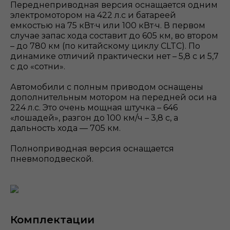
Переднеприводная версия оснащается одним
электромотором на 422 л.с и батареей
емкостью на 75 кВт·ч или 100 кВт·ч. В первом
случае запас хода составит до 605 км, во втором
– до 780 км (по китайскому циклу CLTC). По
динамике отличий практически нет – 5,8 с и 5,7
с до «сотни».
Автомобили с полным приводом оснащены
дополнительным мотором на передней оси на
224 л.с. Это очень мощная штучка – 646
«лошадей», разгон до 100 км/ч – 3,8 с, а
дальность хода — 705 км.
Полноприводная версия оснащается
пневмоподвеской.
Комплектации