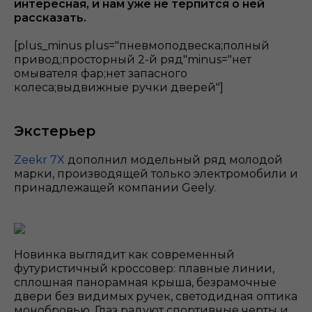
интересная, и нам уже не терпится о ней
рассказать.
[plus_minus plus="пневмоподвеска;полный
привод;просторный 2-й ряд"minus="нет
омывателя фар;нет запасного
колеса;выдвижные ручки дверей"]
Экстерьер
Zeekr 7X
дополнил модельный ряд молодой
марки, производящей только электромобили и
принадлежащей компании Geely.
Новинка выглядит как современный
футуристичный кроссовер: плавные линии,
сплошная панорамная крыша, безрамочные
двери без видимых ручек, светодидная оптика
монобровью. Глаз радуют спортивные черты и