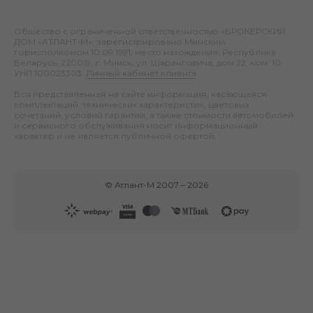
Общество с ограниченной ответственностью «БРОКЕРСКИЙ
ДОМ «АТЛАНТ-М», зарегистрировано Минским
горисполкомом 10.09.1991; место нахождения: Республика
Беларусь, 220019, г. Минск, ул. Шаранговича, дом 22, ком. 10;
УНП 100023303.
Личный кабинет клиента
.
Вся представленная на сайте информация, касающаяся
комплектаций, технических характеристик, цветовых
сочетаний, условий гарантии, а также стоимости автомобилей
и сервисного обслуживания носит информационный
характер и не является публичной офертой.
©
Атлант-М
2007 –
2026