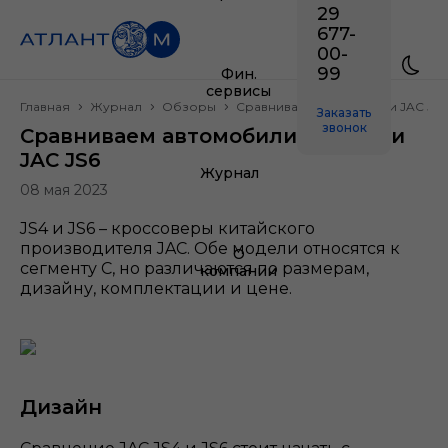
29
677-
00-
99
Фин.
сервисы
Главная
Журнал
Обзоры
Сравниваем автомобили JAC JS4 
Заказать
звонок
Сравниваем автомобили JAC JS4 и
JAC JS6
Журнал
08 мая 2023
JS4 и JS6 – кроссоверы китайского
производителя JAC. Обе модели относятся к
О
сегменту C, но различаются по размерам,
компании
дизайну, комплектации и цене.
Дизайн